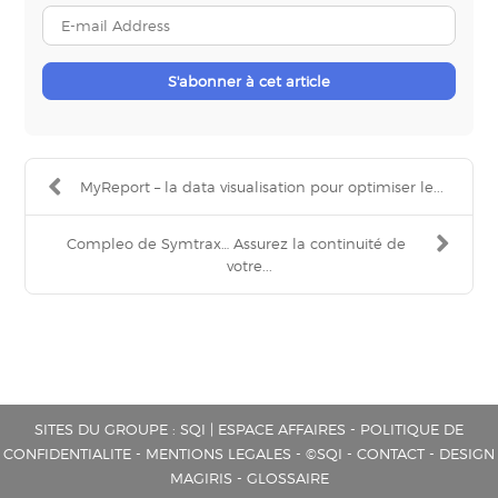
E-
mail
Address
S'abonner à cet article
MyReport – la data visualisation pour optimiser le...
Compleo de Symtrax… Assurez la continuité de
votre...
SITES DU GROUPE :
SQI
|
ESPACE AFFAIRES
-
POLITIQUE DE
CONFIDENTIALITE
-
MENTIONS LEGALES
- ©SQI -
CONTACT
-
DESIGN
MAGIRIS
-
GLOSSAIRE