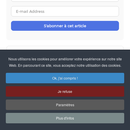
Name
E-
mail
Address
S'abonner à cet article
La lecture du grand livre analytique est difficile...
Nous utilisons les cookies pour améliorer votre expérience sur notre site
Web. En parcourant ce site, vous acceptez notre utilisation des cookies.
Automatiser et sécuriser vos processus d’achat et ...
Ok, j'ai compris !
Je refuse
Paramètres
SITES DU GROUPE :
SQI
|
ESPACE AFFAIRES
-
POLITIQUE DE
CONFIDENTIALITE
-
MENTIONS LEGALES
- ©SQI -
CONTACT
-
DESIGN
Plus d'infos
MAGIRIS
-
GLOSSAIRE