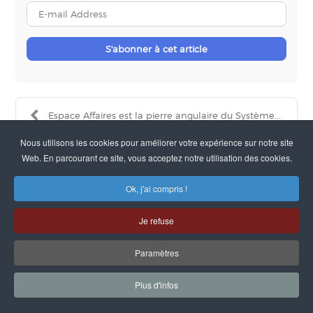
E-
mail
Address
S'abonner à cet article
Espace Affaires est la pierre angulaire du Système...
Nous utilisons les cookies pour améliorer votre expérience sur notre site
La Scetec choisit Espace Affaires comme moteur
Web. En parcourant ce site, vous acceptez notre utilisation des cookies.
cen...
Ok, j'ai compris !
Je refuse
Paramètres
SITES DU GROUPE :
SQI
|
ESPACE AFFAIRES
-
POLITIQUE DE
CONFIDENTIALITE
-
MENTIONS LEGALES
- ©SQI -
CONTACT
-
DESIGN
Plus d'infos
MAGIRIS
-
GLOSSAIRE