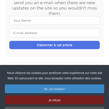
send you an e-mail when there are new
updates on the site so you wouldn't miss
them.
Your
Name
E-
mail
Address
S'abonner à cet article
La parole est à Yooz :
Nous utilisons les cookies pour améliorer votre expérience sur notre site
Web. En parcourant ce site, vous acceptez notre utilisation des cookies.
La parole est à Symtrax :
Ok, j'ai compris !
Je refuse