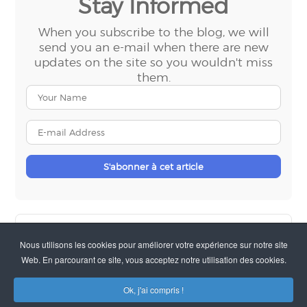
Stay Informed
When you subscribe to the blog, we will
send you an e-mail when there are new
updates on the site so you wouldn't miss
them.
Your
Name
E-
mail
Address
S'abonner à cet article
Espace Affaires chez JP Elec et JP Industrie… Cent...
Nous utilisons les cookies pour améliorer votre expérience sur notre site
Web. En parcourant ce site, vous acceptez notre utilisation des cookies.
SQI IT… Une équipe d’experts au service de l’héber...
Ok, j'ai compris !