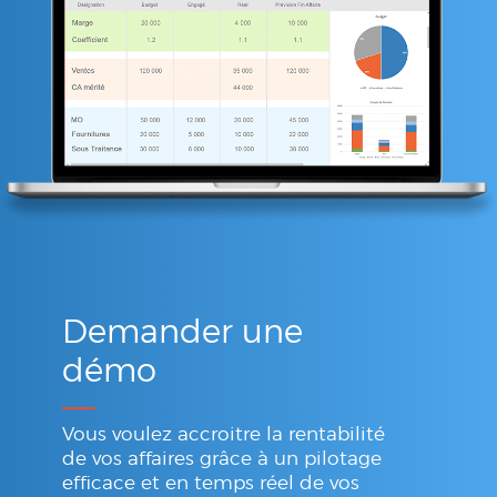
Demander une
démo
Vous voulez accroitre la rentabilité
de vos affaires grâce à un pilotage
efficace et en temps réel de vos