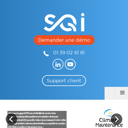
Demander une démo
01 39 02 61 61
Support client
≡
« Nous avons gagné 50% pour la fiabilité de nos données.
Tout ceci n'aurait pas été possible sans l'implication de l'équipe
de consultants de SQI, qui a été moteur. Ils connaissaient notre métier,
ils ont toujours été à notre écoute et réactifs pour spécifier leur solution
et en faire un outil sur-mesure pour nous. »