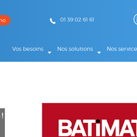
01 39 02 61 61
mo
Vos besoins
Nos solutions
Nos service
!