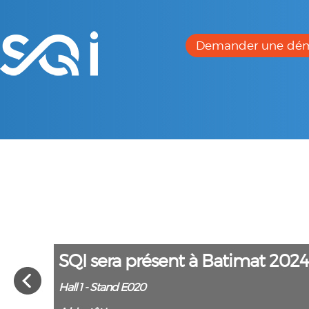
Demander une dé
SQI sera présent à Batimat 2024 
Hall 1 - Stand E020